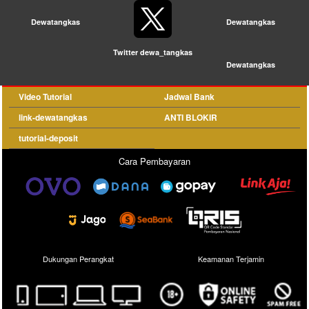
Dewatangkas
Dewatangkas
Twitter dewa_tangkas
Dewatangkas
Video Tutorial
Jadwal Bank
link-dewatangkas
ANTI BLOKIR
tutorial-deposit
Cara Pembayaran
Dukungan Perangkat
Keamanan Terjamin