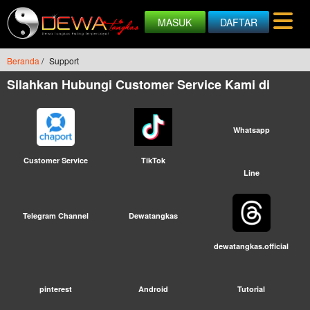
MASUK
DAFTAR
Beranda
/
Support
Silahkan Hubungi Customer Service Kami di
Whatsapp
Customer Service
TikTok
Line
Telegram Channel
Dewatangkas
dewatangkas.official
pinterest
Android
Tutorial