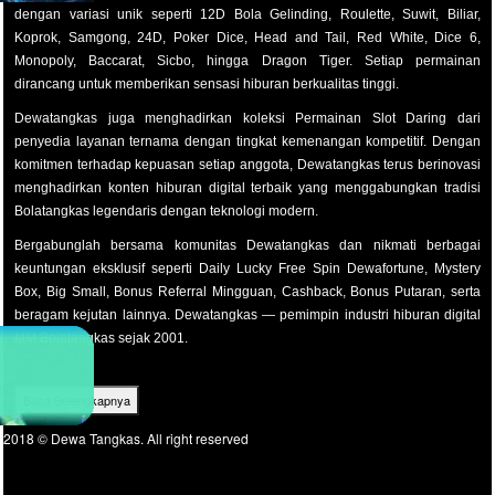
dengan variasi unik seperti 12D Bola Gelinding, Roulette, Suwit, Biliar,
Koprok, Samgong, 24D, Poker Dice, Head and Tail, Red White, Dice 6,
Monopoly, Baccarat, Sicbo, hingga Dragon Tiger. Setiap permainan
dirancang untuk memberikan sensasi hiburan berkualitas tinggi.
Dewatangkas juga menghadirkan koleksi Permainan Slot Daring dari
penyedia layanan ternama dengan tingkat kemenangan kompetitif. Dengan
komitmen terhadap kepuasan setiap anggota, Dewatangkas terus berinovasi
menghadirkan konten hiburan digital terbaik yang menggabungkan tradisi
Bolatangkas legendaris dengan teknologi modern.
Bergabunglah bersama komunitas Dewatangkas dan nikmati berbagai
keuntungan eksklusif seperti Daily Lucky Free Spin Dewafortune, Mystery
Box, Big Small, Bonus Referral Mingguan, Cashback, Bonus Putaran, serta
beragam kejutan lainnya. Dewatangkas — pemimpin industri hiburan digital
MM Bolatangkas sejak 2001.
Baca Selengkapnya
2018 © Dewa Tangkas. All right reserved